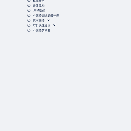
社媒分享
分佣激励
UTM追踪
不支持去除易搭标识
技术支持：❌
1对1快速通话：❌
不支持多域名