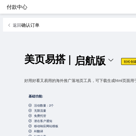
付款中心
确认订单
返回
美页易搭
|
启航版
轻松创
好用好看又易用的海外推广落地页工具，可下载生成html页面用
基础功能:
活动数量：2个
无限流量
免费托管
潜在客户通知
移动响应网站模板
AI翻译